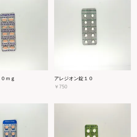
６０ｍｇ
アレジオン錠１０
価格
￥750