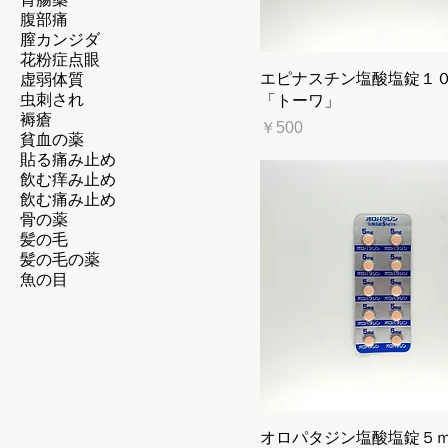
腹部痛
膣カンジダ
花粉症点眼
エピナスチン塩酸塩錠１
虚弱体質
虫刺され
「トーワ」
褥瘡
価格
￥500
貧血の薬
貼る痛み止め
飲む痒み止め
飲む痛み止め
骨の薬
髪の毛
髪の毛の薬
魚の目
オロパタジン塩酸塩錠５