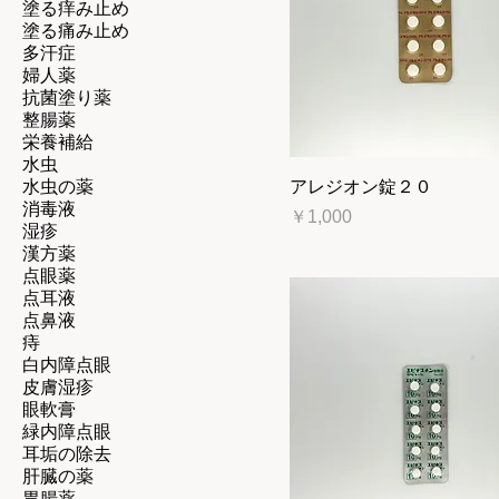
塗る痒み止め
塗る痛み止め
多汗症
婦人薬
抗菌塗り薬
整腸薬
栄養補給
水虫
水虫の薬
アレジオン錠２０
消毒液
価格
￥1,000
湿疹
漢方薬
点眼薬
点耳液
点鼻液
痔
白内障点眼
皮膚湿疹
眼軟膏
緑内障点眼
耳垢の除去
肝臓の薬
胃腸薬