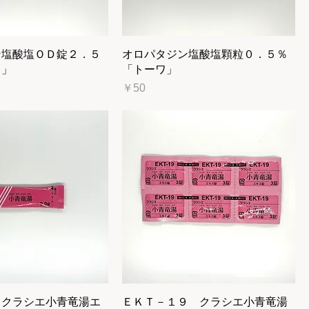
ン塩酸塩ＯＤ錠２．５
オロパタジン塩酸塩顆粒０．５％
ワ」
「トーワ」
価格
￥50
 クラシエ小青竜湯エ
ＥＫＴ－１９ クラシエ小青竜湯