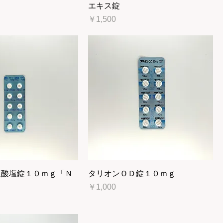
エキス錠
価格
￥1,500
塩酸塩錠１０ｍｇ「Ｎ
タリオンＯＤ錠１０ｍｇ
価格
￥1,000