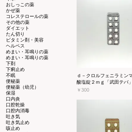
おしっこの薬
かぜ薬
コレステロールの薬
その他の薬
ダイエット
たん切り
ビタミン剤・美容
ヘルペス
めまい・耳鳴りの薬
めまい・耳鳴りの薬
下剤
下痢止め
不眠
ｄ－クロルフェニラミン
便秘薬
酸塩錠２ｍｇ「武田テバ
便秘薬（幼児）
価格
￥300
保湿
口内炎
口腔乾燥
口腔内消毒
吐き気
吐き気止め
咳止め