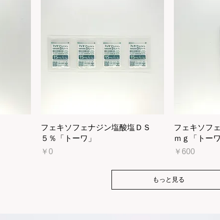
フェキソフェナジン塩酸塩ＤＳ
フェキソフ
５％「トーワ」
ｍｇ「トー
価格
価格
￥0
￥600
もっと見る