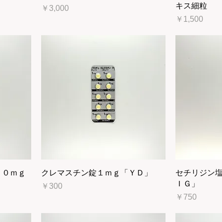
キス細粒
価格
￥3,000
価格
￥1,500
１０ｍｇ
クレマスチン錠１ｍｇ「ＹＤ」
セチリジン
ＩＧ」
価格
￥300
価格
￥750