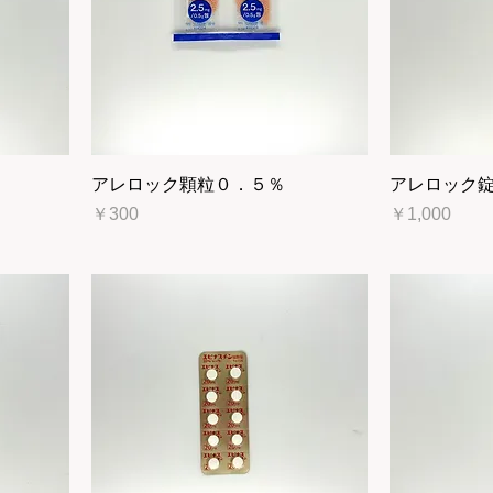
アレロック顆粒０．５％
アレロック
価格
価格
￥300
￥1,000