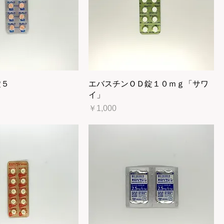
錠５
エバスチンＯＤ錠１０ｍｇ「サワ
イ」
価格
￥1,000