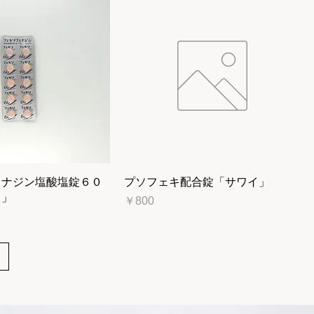
ェナジン塩酸塩錠６０
プソフェキ配合錠「サワイ」
ワ」
価格
￥800