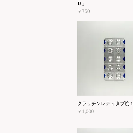
Ｄ」
価格
￥750
クラリチンレディタブ錠
価格
￥1,000