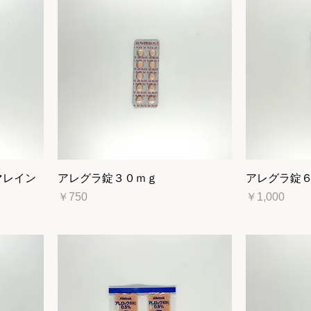
マレイン
アレグラ錠３０ｍｇ
アレグラ錠
」
価格
価格
￥750
￥1,000