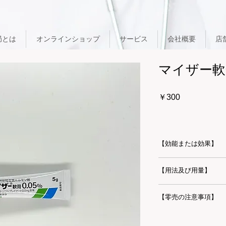
局とは
オンラインショップ
サービス
会社概要
店
マイザー軟
価
￥300
格
【効能または効果】
湿疹・皮膚炎群（進
【用法及び用量】
漏性皮膚炎、放射線
群（蕁麻疹様苔癬、
通常1日1～数回適
痒疹を含む）、虫さ
【零売の注意事項】
り適宜増減する。
苔癬、ジベルばら色
エリテマトーデス、
必ずご使用になるご