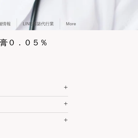
舗情報
LINE構築代行業
More
膏０．０５％
行性指掌角皮症、ビダール苔癬、脂
皮膚炎、日光皮膚炎を含む）、痒疹
ストロフルス、固定蕁麻疹、結節性
量を患部に塗布する。なお、症状によ
され、乾癬、掌蹠膿疱症、扁平紅色
粃糠疹、薬疹・中毒疹、慢性円板状
紅斑症（多形滲出性紅斑、ダリエ遠
本人様と薬剤師の対面での販売が義