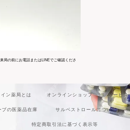
心性環状紅斑、遠心
務となります。イン
（マヨッキー紫斑、
送依頼等は承ること
様皮膚炎）、紅皮症
くお願い致します。
状肉芽腫）、円形脱
イドーシスを含む）
来局の前にお電話またはLINEでご確認くださ
ライン薬局とは
オンラインショップ
サービス
ーブの医薬品在庫
サルベストロールについて
特定商取引法に基づく表示等