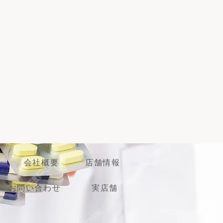
性丘疹性紅斑）、特発性色素性紫斑
ターネット上でのご購入は不可・配
シャンバーク病、紫斑性色素性苔癬
はできません。ご了承のほどよろし
、肉芽腫症（サルコイドーシス、環
毛症、アミロイド苔癬（斑状アミロ
、肥厚性瘢痕・ケロイド
会社概要
店舗情報
お問い合わせ
実店舗