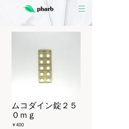
ムコダイン錠２５
０ｍｇ
価
￥400