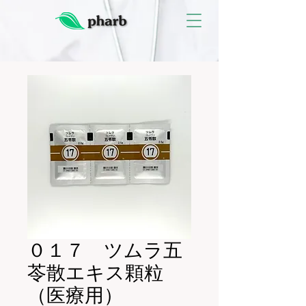
０１７ ツムラ五
苓散エキス顆粒
（医療用）