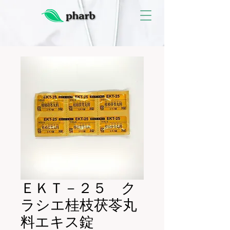
ＥＫＴ－２５ ク
ラシエ桂枝茯苓丸
料エキス錠