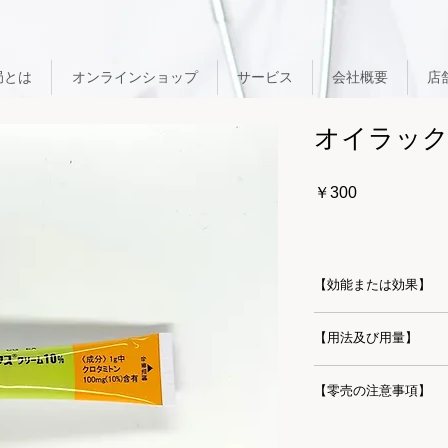
局とは
オンラインショップ
サービス
会社概要
店
オイラック
価
￥300
格
【効能または効果】
湿疹、じん麻疹、神
【用法及び用量】
ロフルス
通常症状により適量
【零売の注意事項】
る。
必ずご使用になるご