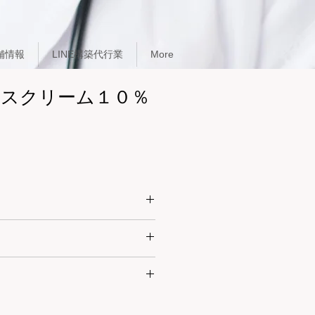
舗情報
LINE構築代行業
More
スクリーム１０％
経皮膚炎、皮膚そう痒症、小児スト
を1日数回患部に塗布または塗擦す
本人様と薬剤師の対面での販売が義