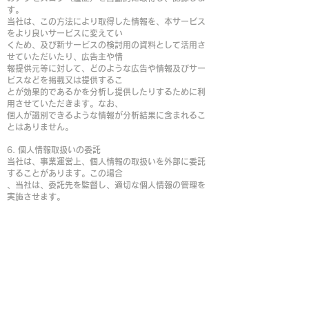
す。
当社は、この方法により取得した情報を、本サービス
をより良いサービスに変えてい
くため、及び新サービスの検討用の資料として活用さ
せていただいたり、広告主や情
報提供元等に対して、どのような広告や情報及びサー
ビスなどを掲載又は提供するこ
とが効果的であるかを分析し提供したりするために利
用させていただきます。なお、
個人が識別できるような情報が分析結果に含まれるこ
とはありません。
6. 個人情報取扱いの委託
当社は、事業運営上、個人情報の取扱いを外部に委託
することがあります。この場合
、当社は、委託先を監督し、適切な個人情報の管理を
実施させます。
7. 統計処理されたデータの利用
当社は、提供を受けた個人情報をもとに、個人を特定
できないよう加工した統計デー
タを作成することがあります。個人を特定できないよ
う加工した統計データについて
は、当社は当社の裁量により自由に利用することがで
きるものとします。