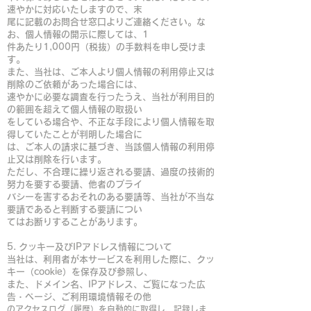
速やかに対応いたしますので、末
尾に記載のお問合せ窓口よりご連絡ください。な
お、個人情報の開示に際しては、1
件あたり1,000円（税抜）の手数料を申し受けま
す。
また、当社は、ご本人より個人情報の利用停止又は
削除のご依頼があった場合には、
速やかに必要な調査を行ったうえ、当社が利用目的
の範囲を超えて個人情報の取扱い
をしている場合や、不正な手段により個人情報を取
得していたことが判明した場合に
は、ご本人の請求に基づき、当該個人情報の利用停
止又は削除を行います。
ただし、不合理に繰り返される要請、過度の技術的
努力を要する要請、他者のプライ
バシーを害するおそれのある要請等、当社が不当な
要請であると判断する要請につい
てはお断りすることがあります。
5. クッキー及びIPアドレス情報について
当社は、利用者が本サービスを利用した際に、クッ
キー（cookie）を保存及び参照し、
また、ドメイン名、IPアドレス、ご覧になった広
告・ページ、ご利用環境情報その他
のアクセスログ（履歴）を自動的に取得し、記録しま