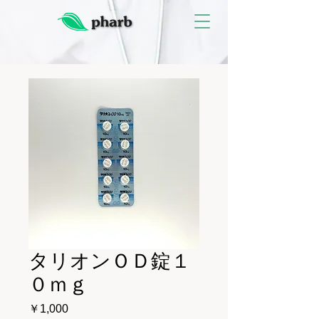
タリオンＯＤ錠１
０ｍｇ
価
￥1,000