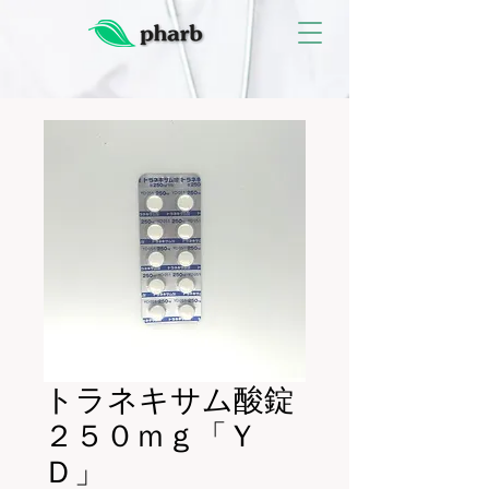
トラネキサム酸錠
２５０ｍｇ「Ｙ
Ｄ」