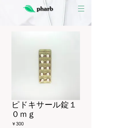
ピドキサール錠１
０ｍｇ
価
￥300