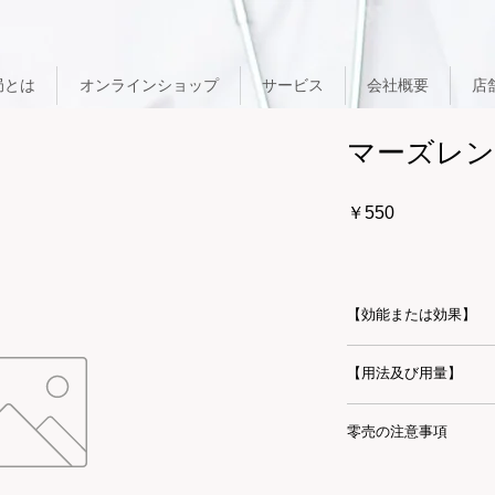
局とは
オンラインショップ
サービス
会社概要
店
マーズレン
価
￥550
格
【効能または効果】
【用法及び用量】
零売の注意事項