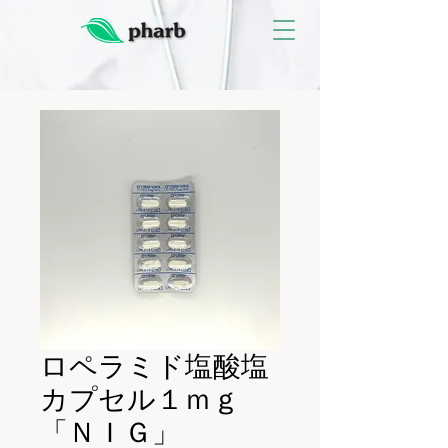
ロペラミド塩酸塩
カプセル１ｍｇ
「ＮＩＧ」