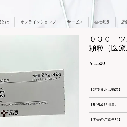
局とは
オンラインショップ
サービス
会社概要
店
０３０ ツ
顆粒（医療
価
￥1,500
格
【効能または効果】
新陳代謝の沈衰して
【用法及び用量】
胃腸疾患、胃腸虚弱
ー症、胃下垂症、ネ
通常、成人1日7.5
患による運動ならび
【零売の注意事項】
経口投与する。なお
心臓弁膜症、心不全