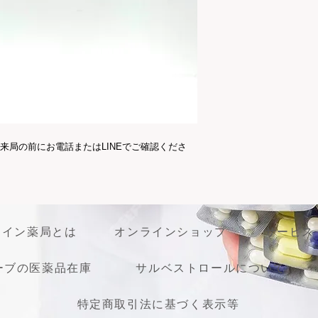
する。
老人性瘙痒症
必ずご使用になるご
務となります。イン
送依頼等は承ること
くお願い致します。
来局の前にお電話またはLINEでご確認くださ
ライン薬局とは
オンラインショップ
サービス
ーブの医薬品在庫
サルベストロールについて
特定商取引法に基づく表示等