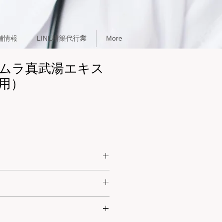
舗情報
LINE構築代行業
More
ムラ真武湯エキス
用）
いるものの次の諸症：
症、慢性腸炎、消化不良、胃アトニ
フローゼ、腹膜炎、脳溢血、脊髄疾
gを2～3回に分割し、食前又は食間に
に知覚麻痺、神経衰弱、高血圧症、
、年齢、体重、症状により適宜増減
で心悸亢進、半身不随、リウマチ、