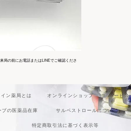
する。
必ずご使用になるご
務となります。イン
送依頼等は承ること
くお願い致します。
来局の前にお電話またはLINEでご確認くださ
ライン薬局とは
オンラインショップ
サービス
ーブの医薬品在庫
サルベストロールについて
特定商取引法に基づく表示等