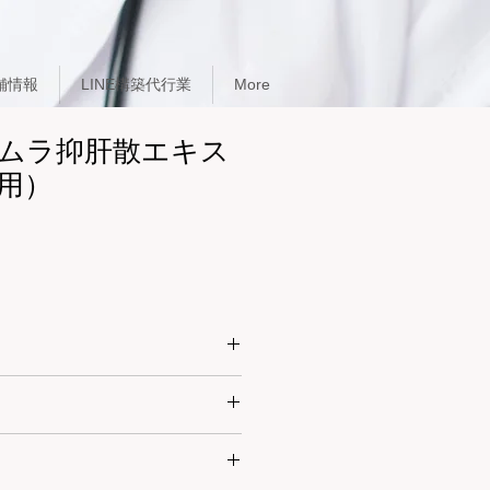
舗情報
LINE構築代行業
More
ムラ抑肝散エキス
用）
たかぶるものの次の諸症：
児夜泣き、小児疳症
gを2～3回に分割し、食前又は食間に
、年齢、体重、症状により適宜増減