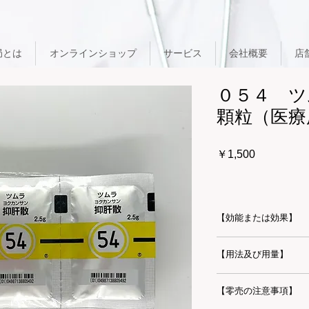
局とは
オンラインショップ
サービス
会社概要
店
０５４ ツ
顆粒（医療
価
￥1,500
格
【効能または効果】
虚弱な体質で神経が
【用法及び用量】
神経症、不眠症、小
通常、成人1日7.5
【零売の注意事項】
経口投与する。なお